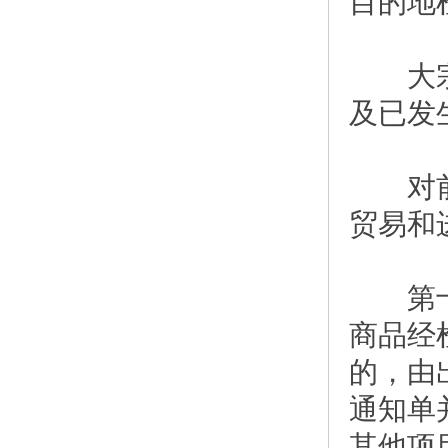
目的地
大宗散
及已发
对前两
贸易和
第十九
商品经
的，由
通知单
其他项