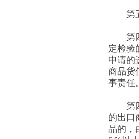
第五
第四十
定检验
申请的
商品货
事责任
第四十
的出口
品的，