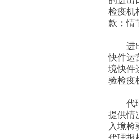
的进出
检疫机
款；情
进出口
快件运
境快件
验检疫
代理报
提供情
入境检
代理报