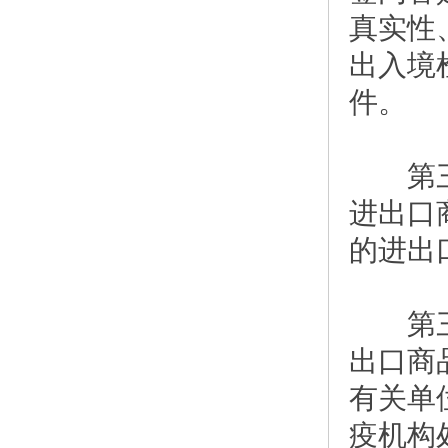
真实性
出入境
件。
第三十
进出口
的进出
第三十
出口商
有关单
疫机构