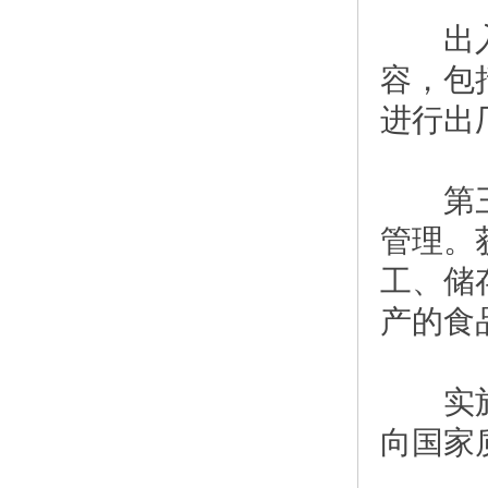
出入境
容，包
进行出
第三十
管理。
工、储
产的食
实施卫
向国家