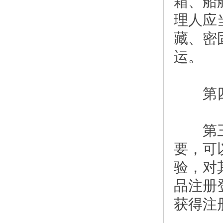
箱、船
理人应
藏、密
运。
第四
第三十
要，可
验，对
品注册
获得注