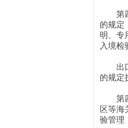
第四十
的规定
明、专
入境检
出口货
的规定
第四十
区等海
验管理