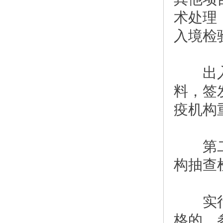
术处理
入境检
出入境
料，签
疫机构
第二十
构抽查
实行验
格的，