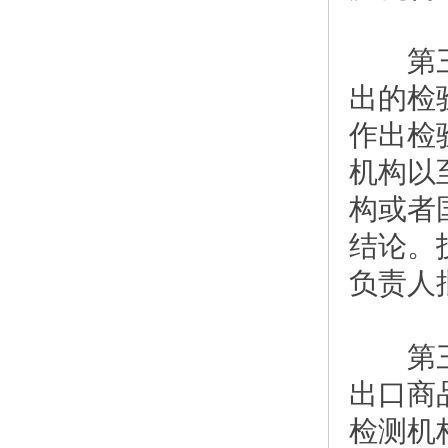
第三十
出的检
作出检
机构以
构或者
结论。
负责人
第三十
出口商
检测机