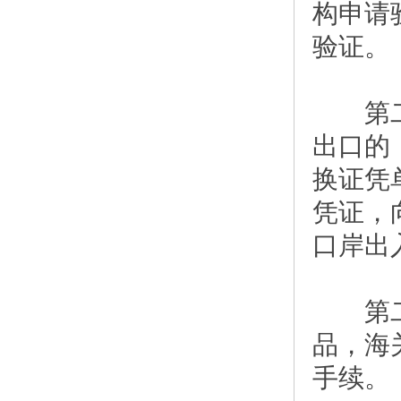
构申请
验证。
第二十
出口的
换证凭
凭证，
口岸出
第二十
品，海
手续。