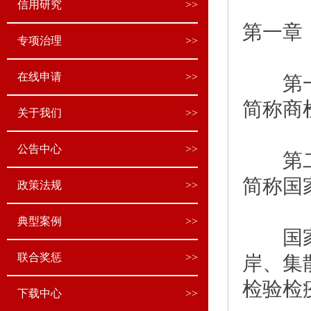
信用研究
>>
第一
专项治理
>>
在线申请
>>
第一条
简称商
关于我们
>>
公告中心
>>
第二条
简称国
政策法规
>>
典型案例
>>
国家质
联合奖惩
>>
岸、集
检验检
下载中心
>>