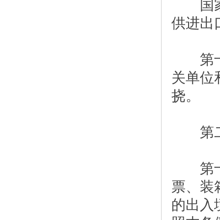
国家质
供进出
第十五
关单位
挠。
第二
第十六
票、装
的出入